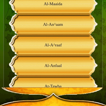
Al-Maaida
Al-An^aam
Al-A^raaf
Al-Anfaal
At-Tawba